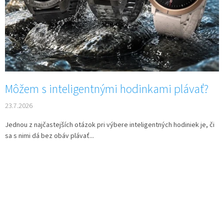
v
Môžem s inteligentnými hodinkami plávať?
23.7.2026
Jednou z najčastejších otázok pri výbere inteligentných hodiniek je, či
sa s nimi dá bez obáv plávať...