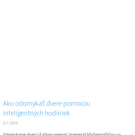
Ako odomykať dvere pomocou
inteligentných hodiniek
8.7.2026
Odomykanie dverí už dávno nemusí znamenať hľadanie kľúčov vo