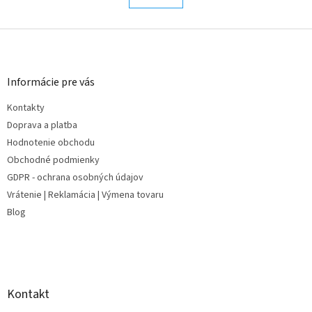
l
k
o
á
v
Z
d
a
a
á
n
c
p
i
i
ä
e
Informácie pre vás
e
t
p
Kontakty
i
r
e
Doprava a platba
v
k
Hodnotenie obchodu
y
Obchodné podmienky
v
GDPR - ochrana osobných údajov
ý
p
Vrátenie | Reklamácia | Výmena tovaru
i
Blog
s
u
Kontakt