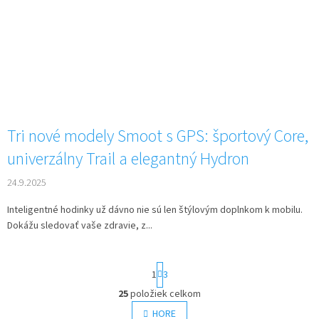
Tri nové modely Smoot s GPS: športový Core,
univerzálny Trail a elegantný Hydron
24.9.2025
Inteligentné hodinky už dávno nie sú len štýlovým doplnkom k mobilu.
Dokážu sledovať vaše zdravie, z...
S
1
3
t
r
25
položiek celkom
O
á
v
HORE
n