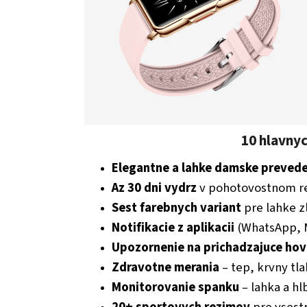
10 hlavnyc
Elegantne a lahke damske preved
Az 30 dni vydrz
v pohotovostnom r
Sest farebnych variant
pre lahke z
Notifikacie z aplikacii
(WhatsApp, M
Upozornenie na prichadzajuce ho
Zdravotne merania
– tep, krvny tl
Monitorovanie spanku
– lahka a hl
20+ sportovych rezimov
pre vsest