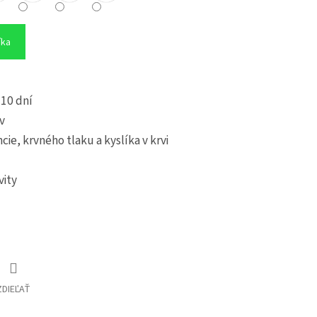
íka
 10 dní
v
ie, krvného tlaku a kyslíka v krvi
vity
ZDIEĽAŤ