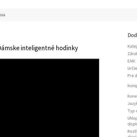
R
sia
M
Dod
O
Dámske inteligentné hodinky
Kate
Záru
EAN
:
Urče
Pre d
Komp
Konek
Jazy
Typ d
Uhlo
displ
Rozl