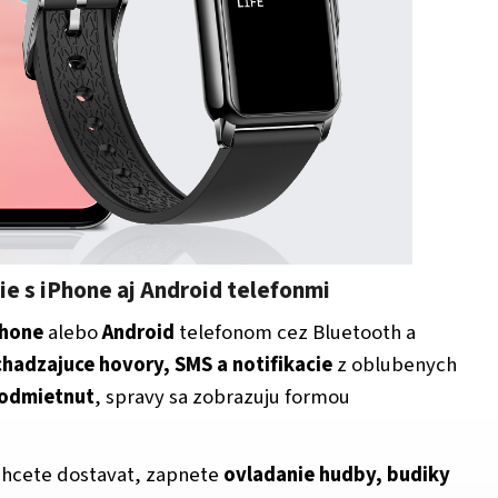
e s iPhone aj Android telefonmi
Phone
alebo
Android
telefonom cez Bluetooth a
chadzajuce hovory, SMS a notifikacie
z oblubenych
odmietnut
, spravy sa zobrazuju formou
e chcete dostavat, zapnete
ovladanie hudby, budiky