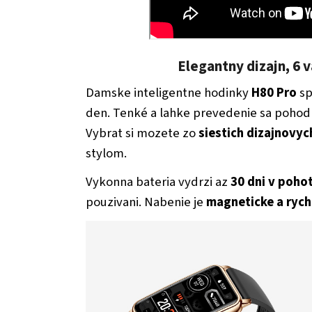
Elegantny dizajn, 6 
Damske inteligentne hodinky
H80 Pro
sp
den. Tenké a lahke prevedenie sa pohodln
Vybrat si mozete zo
siestich dizajnovyc
stylom.
Vykonna bateria vydrzi az
30 dni v poh
pouzivani. Nabenie je
magneticke a rych