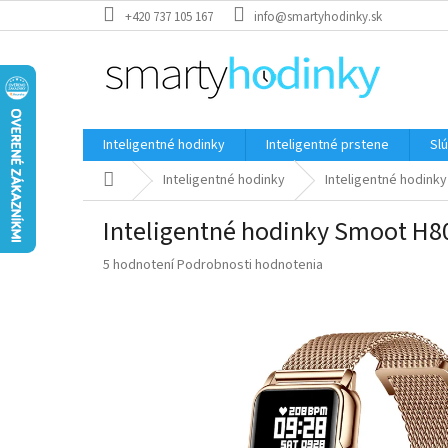
Prejsť
+420 737 105 167
info@smartyhodinky.sk
na
obsah
Inteligentné hodinky
Inteligentné prstene
Sl
Domov
Inteligentné hodinky
Inteligentné hodink
Inteligentné hodinky Smoot H8
Priemerné
5 hodnotení
Podrobnosti hodnotenia
hodnotenie
produktu
je
5,0
z
5
hviezdičiek.