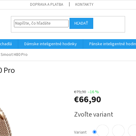
DOPRAVA A PLATBA
KONTAKTY
HĽADAŤ
úchadlá
Dámske inteligentné hodinky
Pánske inteligentné hodi
y Smoot H80 Pro
0 Pro
€79,90
–16 %
€66,90
Jednotková
Zvoľte variant
cena:
Variant