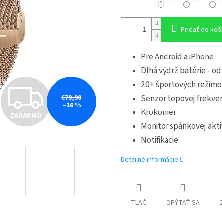
Pridať do koš
Pre Android a iPhone
Dlhá výdrž batérie - od
20+ športových režimo
Z
Senzor tepovej frekvenc
€79,90
–16 %
Krokomer
ZADARMO
A
Monitor spánkovej akti
Notifikácie
D
Detailné informácie
A
TLAČ
OPÝTAŤ SA