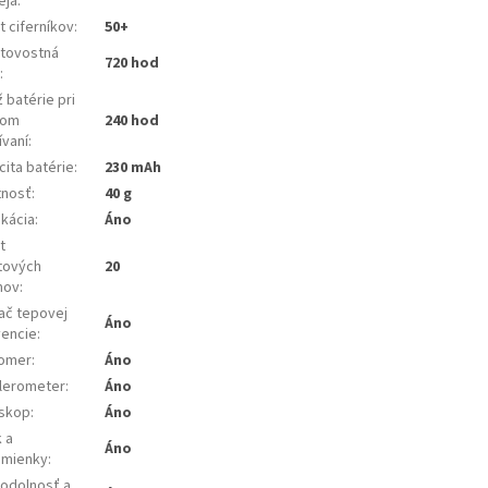
eja
:
 ciferníkov
:
50+
tovostná
720 hod
a
:
 batérie pri
nom
240 hod
ívaní
:
ita batérie
:
230 mAh
nosť
:
40 g
ikácia
:
Áno
t
tových
20
mov
:
ač tepovej
Áno
vencie
:
omer
:
Áno
lerometer
:
Áno
skop
:
Áno
 a
Áno
omienky
:
odolnosť a