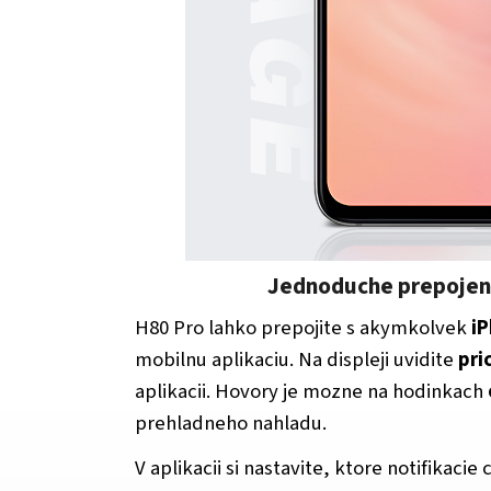
Jednoduche prepojeni
H80 Pro lahko prepojite s akymkolvek
i
mobilnu aplikaciu. Na displeji uvidite
pri
aplikacii. Hovory je mozne na hodinkach
prehladneho nahladu.
V aplikacii si nastavite, ktore notifikaci