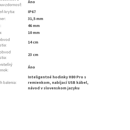
Áno
huvzdornosť
:
ň krytia
:
IP67
mer
:
31,5 mm
a
:
46 mm
a
:
10 mm
 obvod
14 cm
stia
:
 obvod
23 cm
stia
:
niteľný
Áno
enok
:
Inteligentné hodinky H80 Pro s
h balenia
:
remienkom, nabíjací USB kábel,
návod v slovenskom jazyku