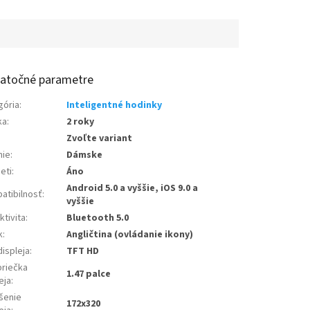
atočné parametre
gória
:
Inteligentné hodinky
ka
:
2 roky
Zvoľte variant
nie
:
Dámske
eti
:
Áno
Android 5.0 a vyššie, iOS 9.0 a
atibilnosť
:
vyššie
tivita
:
Bluetooth 5.0
k
:
Angličtina (ovládanie ikony)
ispleja
:
TFT HD
priečka
1.47 palce
eja
:
íšenie
172x320