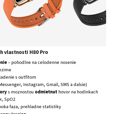
h vlastnosti H80 Pro
enie
– pohodlne na celodenne nosenie
ezime
ladenie s outfitom
essenger, Instagram, Gmail, SMS a dalsie)
vory
s moznostou
odmietnut
hovor na hodinkach
ak, SpO2
boka faza, prehladne statistiky
ranny trening