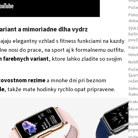
displ
Počet
Poho
dob
variant a mimoriadne dlha vydrz
Výdrž
bež
ajaju elegantny vzhlad s fitness funkciami na kazdy
použ
Kapac
e nosi do prace, na sport aj k formalnemu outfitu.
Hmot
h farebnych variant
, ktore lahko zladite so svojim
Notif
Poče
špor
otovostnom rezime
a mnohe dni pri beznom
reži
le
, takže mate hodinky rychlo opat pripravene.
Sním
frek
Krok
Akce
Gyro
Budík
prip
Vode