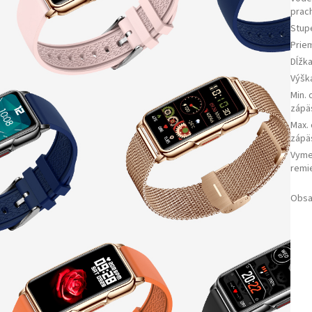
prac
Stupe
Prie
Dĺžk
Výšk
Min.
zápä
Max.
zápä
Vyme
remi
Obsa