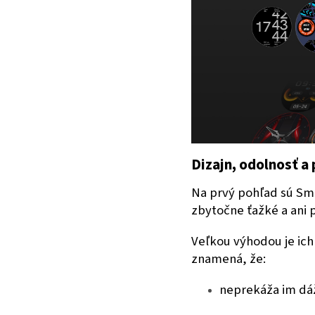
Dizajn, odolnosť a 
Na prvý pohľad sú Sm
zbytočne ťažké a ani
Veľkou výhodou je ic
znamená, že:
neprekáža im dá