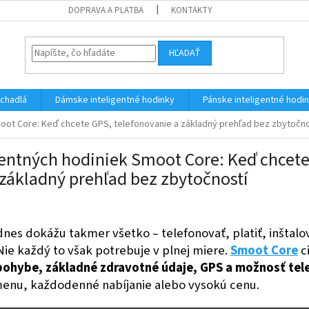
DOPRAVA A PLATBA
KONTAKTY
HĽADAŤ
úchadlá
Dámske inteligentné hodinky
Pánske inteligentné hodi
moot Core: Keď chcete GPS, telefonovanie a základný prehľad bez zbytočno
gentných hodiniek Smoot Core: Keď chcet
 základný prehľad bez zbytočností
nes dokážu takmer všetko – telefonovať, platiť, inštalov
Nie každý to však potrebuje v plnej miere.
Smoot Core
ci
pohybe, základné zdravotné údaje, GPS a možnosť tel
 menu, každodenné nabíjanie alebo vysokú cenu.