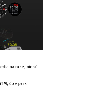
edia na ruke, nie sú
 ATM
, čo v praxi