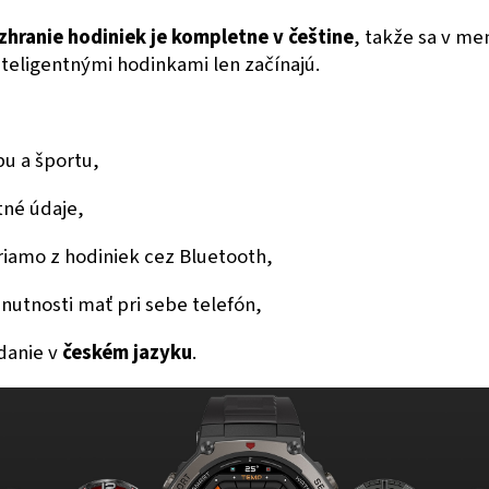
zhranie hodiniek je kompletne v češtine
, takže sa v me
inteligentnými hodinkami len začínajú.
u a športu,
tné údaje,
iamo z hodiniek cez Bluetooth,
utnosti mať pri sebe telefón,
danie v
českém jazyku
.