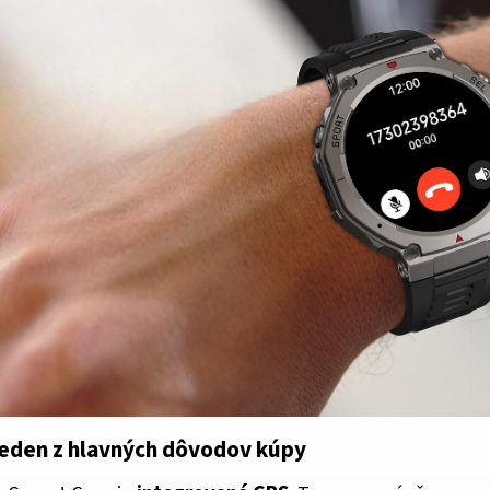
 jeden z hlavných dôvodov kúpy