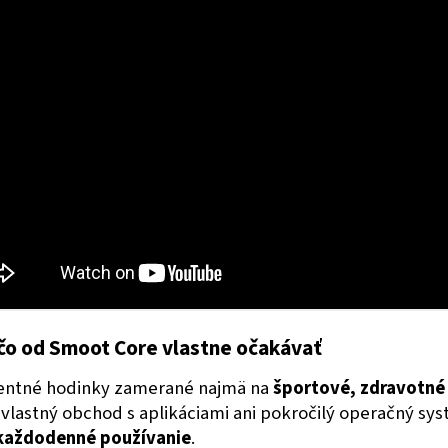
čo od Smoot Core vlastne očakávať
gentné hodinky zamerané najmä na
športové, zdravotné
 vlastný obchod s aplikáciami ani pokročilý operačný sys
 každodenné používanie
.