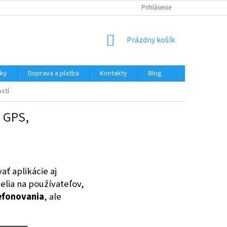
Prihlásenie
NÁKUPNÝ
Prázdny košík
KOŠÍK
nky
Doprava a platba
Kontakty
Blog
stí
e GPS,
ať aplikácie aj
elia na používateľov,
efonovania
, ale