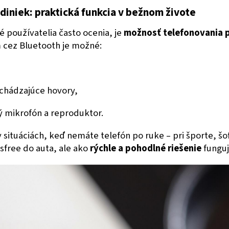
diniek: praktická funkcia v bežnom živote
é používatelia často ocenia, je
možnosť telefonovania p
 cez Bluetooth je možné:
chádzajúce hovory,
ý mikrofón a reproduktor.
v situáciách, keď nemáte telefón po ruke – pri športe, šo
free do auta, ale ako
rýchle a pohodlné riešenie
funguj