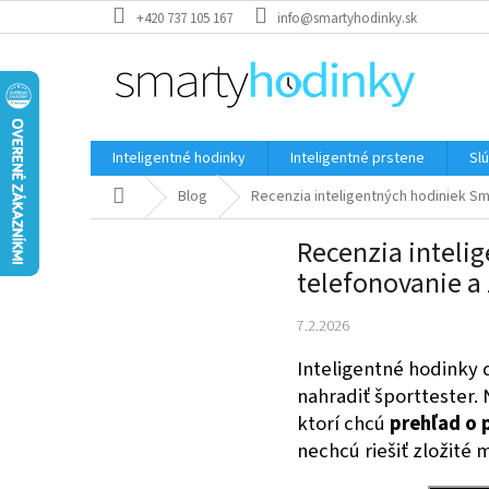
Prejsť
+420 737 105 167
info@smartyhodinky.sk
na
obsah
Inteligentné hodinky
Inteligentné prstene
Sl
Domov
Blog
Recenzia inteligentných hodiniek S
Recenzia inteli
telefonovanie a
7.2.2026
Inteligentné hodinky d
nahradiť športtester. 
ktorí chcú
prehľad o 
nechcú riešiť zložité