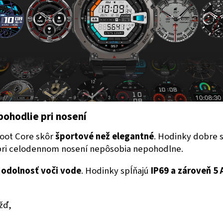
pohodlie pri nosení
oot Core skôr
športové než elegantné
. Hodinky dobre s
 pri celodennom nosení nepôsobia nepohodlne.
h
odolnosť voči vode
. Hodinky spĺňajú
IP69 a zároveň 5
žď,